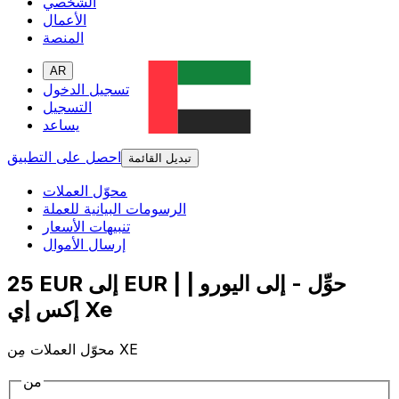
الشخصي
الأعمال
المنصة
AR
تسجيل الدخول
التسجيل
يساعد
احصل على التطبيق
تبديل القائمة
محوّل العملات
الرسومات البيانية للعملة
تنبيهات الأسعار
إرسال الأموال
25 EUR إلى EUR | حوِّل - إلى اليورو |
إكس إي Xe
محوّل العملات مِن XE
من