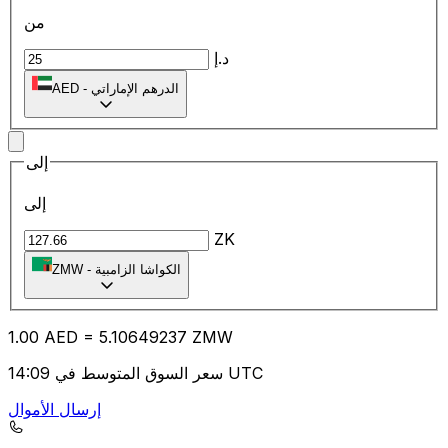
من
د.إ
الدرهم الإماراتي
-
AED
إلى
إلى
ZK
الكواشا الزامبية
-
ZMW
1.00
AED
=
5.10
649237
ZMW
سعر السوق المتوسط في 14:09 UTC
إرسال الأموال