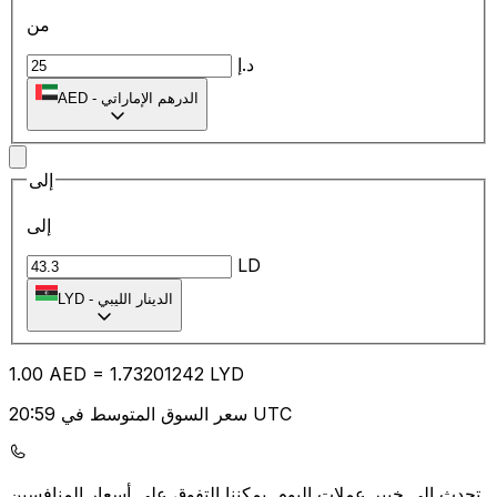
من
د.إ
الدرهم الإماراتي
-
AED
إلى
إلى
LD
الدينار الليبي
-
LYD
1.00
AED
=
1.73
201242
LYD
سعر السوق المتوسط في 20:59 UTC
يمكننا التفوق على أسعار المنافسين.
تحدث إلى خبير عملات اليوم.