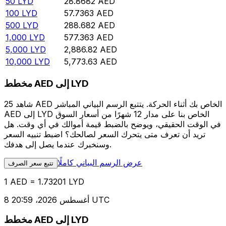
50
LYD
28.8682
AED
100
LYD
57.7363
AED
500
LYD
288.682
AED
1,000
LYD
577.363
AED
5,000
LYD
2,886.82
AED
10,000
LYD
5,773.63
AED
مخطط AED إلى LYD
شاهد 25 AED الخاص بك أثناء الحركة. يتتبع الرسم البياني المباشر
AED إلى LYD الخاص بنا على مدار 12 شهرًا من أسعار السوق
في الوقت الحقيقي، ويوضح بالضبط قيمة أموالك في أي وقت. هل
تريد أن تعرف متى يتحرك السعر لصالحك؟ اضبط تنبيه السعر
وسنخبرك عندما يصل إلى هدفك.
عرض الرسم البياني كاملًا
تتبع سعر الصرف
1 AED = 1.73201 LYD
8 أغسطس 2026، 20:59 UTC
مخطط AED إلى LYD