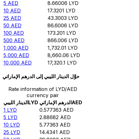
5
AED
8.66006
LYD
10
AED
17.3201
LYD
25
AED
43.3003
LYD
50
AED
86.6006
LYD
100
AED
173.201
LYD
500
AED
866.006
LYD
1,000
AED
1,732.01
LYD
5,000
AED
8,660.06
LYD
10,000
AED
17,320.1
LYD
حوِّل الدينار الليبي إلى الدرهم الإماراتي
Rate information of LYD/AED
currency pair
AED
الدرهم الإماراتي
LYD
الدينار الليبي
1
LYD
0.577363
AED
5
LYD
2.88682
AED
10
LYD
5.77363
AED
25
LYD
14.4341
AED