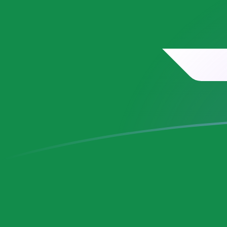
RON إلى SAR أسعار الصرف اليوم
حوِّل الليو الجديد الروماني إلى الريال السعودي
Rate information of RON/SAR currency
pair
SAR
الريال السعودي
RON
الليو الجديد الروماني
1
RON
0.826823
SAR
5
RON
4.13412
SAR
10
RON
8.26823
SAR
25
RON
20.6706
SAR
50
RON
41.3412
SAR
100
RON
82.6823
SAR
500
RON
413.412
SAR
1,000
RON
826.823
SAR
5,000
RON
4,134.12
SAR
10,000
RON
8,268.23
SAR