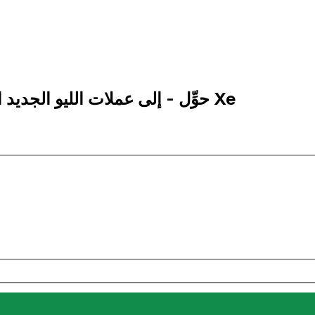
10,000 RON إلى SAR | حوِّل - إلى عملات الليو الجديد الروماني | إكس إي Xe