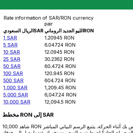
حوِّل الريال السعودي إلى الليو الجديد الروماني
Rate information of SAR/RON currency
pair
RON
الليو الجديد الروماني
SAR
الريال السعودي
1
SAR
1.20945
RON
5
SAR
6.04724
RON
10
SAR
12.0945
RON
25
SAR
30.2362
RON
50
SAR
60.4724
RON
100
SAR
120.945
RON
500
SAR
604.724
RON
1,000
SAR
1,209.45
RON
5,000
SAR
6,047.24
RON
10,000
SAR
12,094.5
RON
مخطط RON إلى SAR
شاهد 10,000 RON الخاص بك أثناء الحركة. يتتبع الرسم البياني المباشر RON إلى SAR الخاص بنا على مدار 12 شهرًا من أسعار السوق في الوقت الحقيقي، ويوضح بالضبط قيمة أموالك في أي وقت. هل