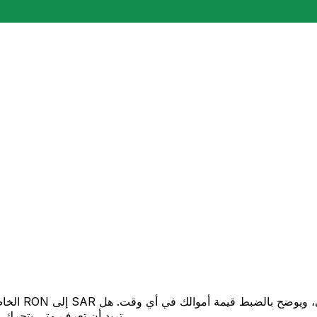
تريد أن تعرف متى يتحرك السعر لصالحك؟ اضبط تنبيه السعر وسنخبرك عندما يصل إلى هدفك.