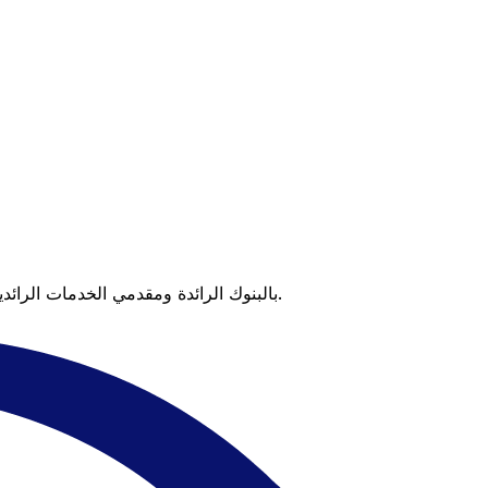
عندما تقارن Xe بالبنوك الرائدة ومقدمي الخدمات الرائدين، يتضح لك الفرق. تعني الأسعار التي تتفوق على أسعار البنوك وعدم وجود رسوم خفية قيمة أكبر على كل عملية تحويل.