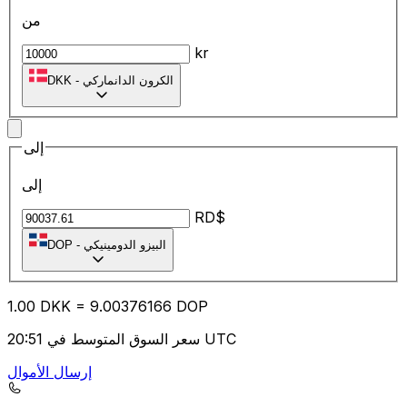
من
kr
الكرون الدانماركي
-
DKK
إلى
إلى
RD$
البيزو الدومينيكي
-
DOP
1.00
DKK
=
9.00
376166
DOP
سعر السوق المتوسط في 20:51 UTC
إرسال الأموال