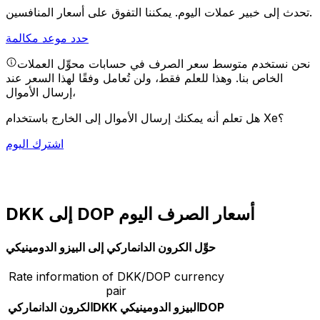
يمكننا التفوق على أسعار المنافسين.
تحدث إلى خبير عملات اليوم.
حدد موعد مكالمة
نحن نستخدم متوسط سعر الصرف في حسابات محوِّل العملات
الخاص بنا. وهذا للعلم فقط، ولن تُعامل وفقًا لهذا السعر عند
إرسال الأموال،
هل تعلم أنه يمكنك إرسال الأموال إلى الخارج باستخدام Xe؟
اشترك اليوم
DKK إلى DOP أسعار الصرف اليوم
حوِّل الكرون الدانماركي إلى البيزو الدومينيكي
Rate information of DKK/DOP currency
pair
DOP
البيزو الدومينيكي
DKK
الكرون الدانماركي