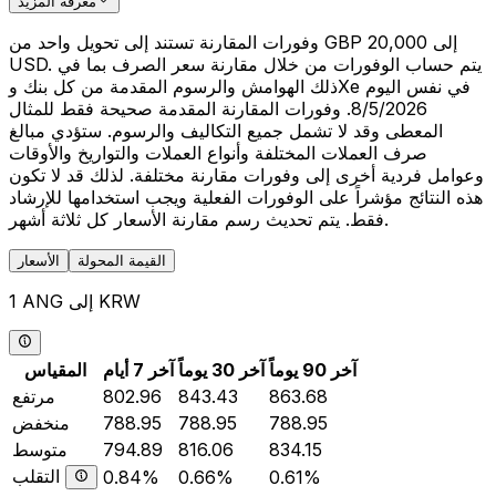
معرفة المزيد
وفورات المقارنة تستند إلى تحويل واحد من GBP 20,000 إلى
USD. يتم حساب الوفورات من خلال مقارنة سعر الصرف بما في
ذلك الهوامش والرسوم المقدمة من كل بنك وXe في نفس اليوم
8/5/2026. وفورات المقارنة المقدمة صحيحة فقط للمثال
المعطى وقد لا تشمل جميع التكاليف والرسوم. ستؤدي مبالغ
صرف العملات المختلفة وأنواع العملات والتواريخ والأوقات
وعوامل فردية أخرى إلى وفورات مقارنة مختلفة. لذلك قد لا تكون
هذه النتائج مؤشراً على الوفورات الفعلية ويجب استخدامها للإرشاد
فقط. يتم تحديث رسم مقارنة الأسعار كل ثلاثة أشهر.
القيمة المحولة
الأسعار
1 ANG إلى KRW
آخر 90 يوماً
آخر 30 يوماً
آخر 7 أيام
المقياس
863.68
843.43
802.96
مرتفع
788.95
788.95
788.95
منخفض
834.15
816.06
794.89
متوسط
التقلب
0.84%
0.66%
0.61%