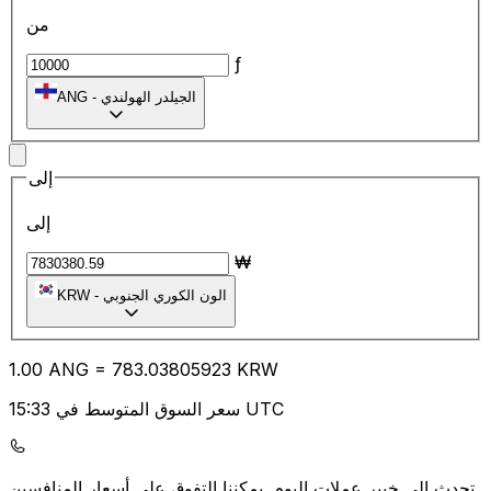
من
ƒ
الجيلدر الهولندي
-
ANG
إلى
إلى
₩
الون الكوري الجنوبي
-
KRW
1.00
ANG
=
783.03
805923
KRW
سعر السوق المتوسط في 15:33 UTC
يمكننا التفوق على أسعار المنافسين.
تحدث إلى خبير عملات اليوم.