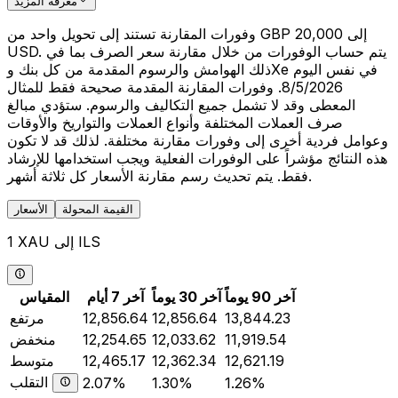
معرفة المزيد
وفورات المقارنة تستند إلى تحويل واحد من GBP 20,000 إلى
USD. يتم حساب الوفورات من خلال مقارنة سعر الصرف بما في
ذلك الهوامش والرسوم المقدمة من كل بنك وXe في نفس اليوم
8/5/2026. وفورات المقارنة المقدمة صحيحة فقط للمثال
المعطى وقد لا تشمل جميع التكاليف والرسوم. ستؤدي مبالغ
صرف العملات المختلفة وأنواع العملات والتواريخ والأوقات
وعوامل فردية أخرى إلى وفورات مقارنة مختلفة. لذلك قد لا تكون
هذه النتائج مؤشراً على الوفورات الفعلية ويجب استخدامها للإرشاد
فقط. يتم تحديث رسم مقارنة الأسعار كل ثلاثة أشهر.
القيمة المحولة
الأسعار
1 XAU إلى ILS
آخر 90 يوماً
آخر 30 يوماً
آخر 7 أيام
المقياس
13,844.23
12,856.64
12,856.64
مرتفع
11,919.54
12,033.62
12,254.65
منخفض
12,621.19
12,362.34
12,465.17
متوسط
التقلب
2.07%
1.30%
1.26%