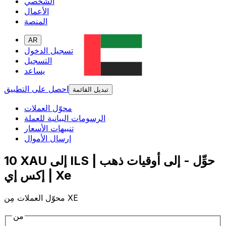
الشخصي
الأعمال
المنصة
AR
تسجيل الدخول
التسجيل
يساعد
احصل على التطبيق
تبديل القائمة
محوّل العملات
الرسومات البيانية للعملة
تنبيهات الأسعار
إرسال الأموال
10 XAU إلى ILS | حوِّل - إلى أوقيات ذهب
| إكس إي Xe
محوّل العملات مِن XE
من