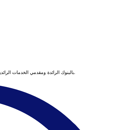
عندما تقارن Xe بالبنوك الرائدة ومقدمي الخدمات الرائدين، يتضح لك الفرق. تعني الأسعار التي تتفوق على أسعار البنوك وعدم وجود رسوم خفية قيمة أكبر على كل عملية تحويل.