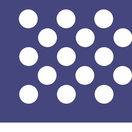
$
الدولار الأمريكي
-
USD
1.00
LSL
=
0.06
194429
USD
سعر السوق المتوسط في 22:28 UTC
يمكننا التفوق على أسعار المنافسين.
تحدث إلى خبير عملات اليوم.
حدد موعد مكالمة
هل تعلم أنه يمكنك إرسال الأموال إلى الخارج باستخدام Xe؟
اشترك اليوم