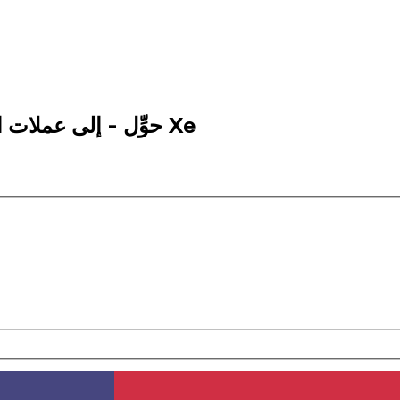
10 LSL إلى USD | حوِّل - إلى عملات اللوتي الباسوتو | إكس إي Xe