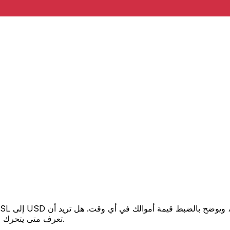
تعرف متى يتحرك السعر لصالحك؟ اضبط تنبيه السعر وسنخبرك عندما يصل إلى هدفك.