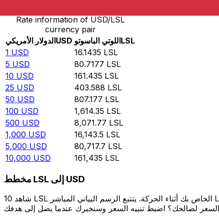
Rate information of USD/LSL
currency pair
LSL
اللوتي الباسوتو
USD
الدولار الأمريكي
1
USD
16.1435
LSL
5
USD
80.7177
LSL
10
USD
161.435
LSL
25
USD
403.588
LSL
50
USD
807.177
LSL
100
USD
1,614.35
LSL
500
USD
8,071.77
LSL
1,000
USD
16,143.5
LSL
5,000
USD
80,717.7
LSL
10,000
USD
161,435
LSL
مخطط LSL إلى USD
شاهد 10 LSL الخاص بك أثناء الحركة. يتتبع الرسم البياني المباشر LSL إلى USD الخاص بنا على مدار 12 شهرًا من أسعار السوق في الوقت الحقيقي، ويوضح بالضبط قيمة أموالك في أي وقت. هل تريد أن