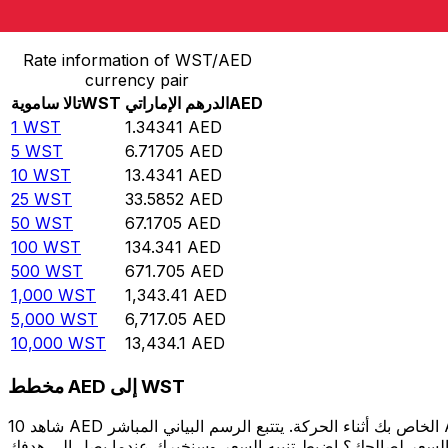
حوِّل تالا ساموية إلى الدرهم الإماراتي
Rate information of WST/AED
currency pair
AED
الدرهم الإماراتي
WST
تالا ساموية
1
WST
1.34341
AED
5
WST
6.71705
AED
10
WST
13.4341
AED
25
WST
33.5852
AED
50
WST
67.1705
AED
100
WST
134.341
AED
500
WST
671.705
AED
1,000
WST
1,343.41
AED
5,000
WST
6,717.05
AED
10,000
WST
13,434.1
AED
مخطط AED إلى WST
شاهد 10 AED الخاص بك أثناء الحركة. يتتبع الرسم البياني المباشر AED إلى WST الخاص بنا على مدار 12 شهرًا من أسعار السوق في الوقت الحقيقي، ويوضح بالضبط قيمة أموالك في أي وقت. هل تريد