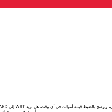
أن تعرف متى يتحرك السعر لصالحك؟ اضبط تنبيه السعر وسنخبرك عندما يصل إلى هدفك.