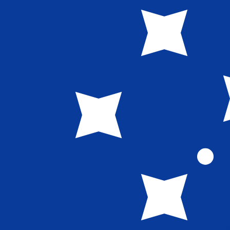
WS$
تالا ساموية
-
WST
1.00
AED
=
0.74
437482
WST
سعر السوق المتوسط في 13:46 UTC
إرسال الأموال
يمكننا التفوق على أسعار المنافسين.
تحدث إلى خبير عملات اليوم.
حدد موعد مكالمة
هل تعلم أنه يمكنك إرسال الأموال إلى الخارج باستخدام Xe؟
اشترك اليوم