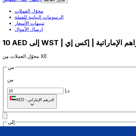
محوّل العملات
الرسومات البيانية للعملة
تنبيهات الأسعار
إرسال الأموال
محوّل العملات مِن XE
من
من
د.إ
الدرهم الإماراتي
-
AED
إلى
إلى