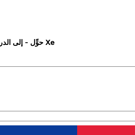
10 AED إلى WST | حوِّل - إلى الدراهم الإماراتية | إكس إي Xe