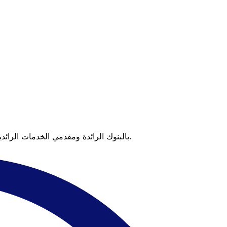
عندما تقارن Xe بالبنوك الرائدة ومقدمي الخدمات الرائدين، يتضح لك الفرق. تعني الأسعار التي تتفوق على أسعار البنوك وعدم وجود رسوم خفية قيمة أكبر على كل عملية تحويل.