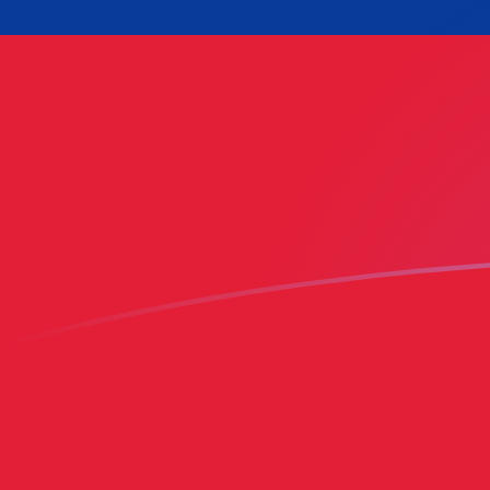
AED إلى WST أسعار الصرف اليوم
حوِّل الدرهم الإماراتي إلى تالا ساموية
Rate information of AED/WST
currency pair
WST
تالا ساموية
AED
الدرهم الإماراتي
1
AED
0.744375
WST
5
AED
3.72187
WST
10
AED
7.44375
WST
25
AED
18.6094
WST
50
AED
37.2187
WST
100
AED
74.4375
WST
500
AED
372.187
WST
1,000
AED
744.375
WST
5,000
AED
3,721.87
WST
10,000
AED
7,443.75
WST