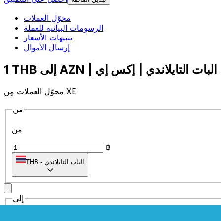
محوّل العملات
الرسومات البيانية للعملة
تنبيهات الأسعار
إرسال الأموال
محوّل العملات مِن XE
من
من
฿
البات التايلاندي
-
THB
إلى
إلى