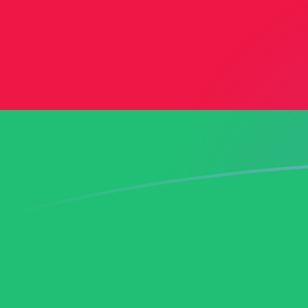
THB إلى AZN أسعار الصرف اليوم
حوِّل البات التايلاندي إلى المانات الأذربيجاني
Rate information of THB/AZN
currency pair
AZN
المانات الأذربيجاني
THB
البات التايلاندي
1
THB
0.0514013
AZN
5
THB
0.257007
AZN
10
THB
0.514013
AZN
25
THB
1.28503
AZN
50
THB
2.57007
AZN
100
THB
5.14013
AZN
500
THB
25.7007
AZN
1,000
THB
51.4013
AZN
5,000
THB
257.007
AZN
10,000
THB
514.013
AZN
حوِّل المانات الأذربيجاني إلى البات التايلاندي