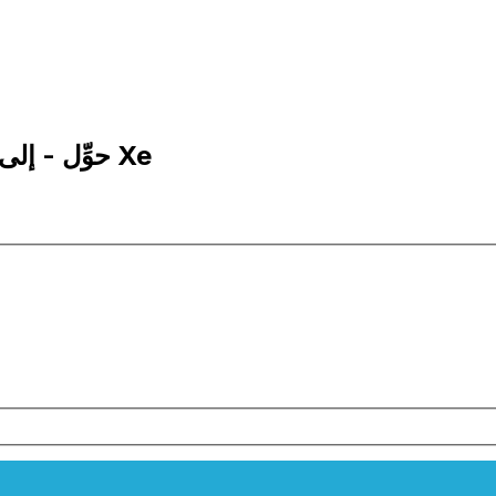
1 THB إلى AZN | حوِّل - إلى البات التايلاندي | إكس إي Xe