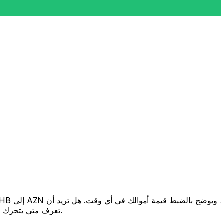
تعرف متى يتحرك السعر لصالحك؟ اضبط تنبيه السعر وسنخبرك عندما يصل إلى هدفك.