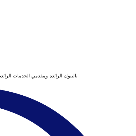
عندما تقارن Xe بالبنوك الرائدة ومقدمي الخدمات الرائدين، يتضح لك الفرق. تعني الأسعار التي تتفوق على أسعار البنوك وعدم وجود رسوم خفية قيمة أكبر على كل عملية تحويل.