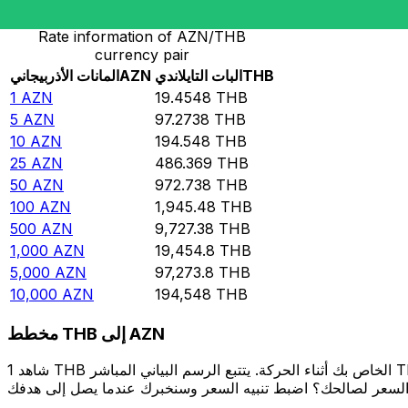
Rate information of AZN/THB
currency pair
THB
البات التايلاندي
AZN
المانات الأذربيجاني
1
AZN
19.4548
THB
5
AZN
97.2738
THB
10
AZN
194.548
THB
25
AZN
486.369
THB
50
AZN
972.738
THB
100
AZN
1,945.48
THB
500
AZN
9,727.38
THB
1,000
AZN
19,454.8
THB
5,000
AZN
97,273.8
THB
10,000
AZN
194,548
THB
مخطط THB إلى AZN
شاهد 1 THB الخاص بك أثناء الحركة. يتتبع الرسم البياني المباشر THB إلى AZN الخاص بنا على مدار 12 شهرًا من أسعار السوق في الوقت الحقيقي، ويوضح بالضبط قيمة أموالك في أي وقت. هل تريد أن