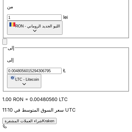
من
lei
الليو الجديد الروماني
-
RON
إلى
إلى
Ł
LTC
-
Litecoin
1.00
RON
=
0.00
480560
LTC
سعر السوق المتوسط في 11:10 UTC
شراء العملات المشفرةKraken