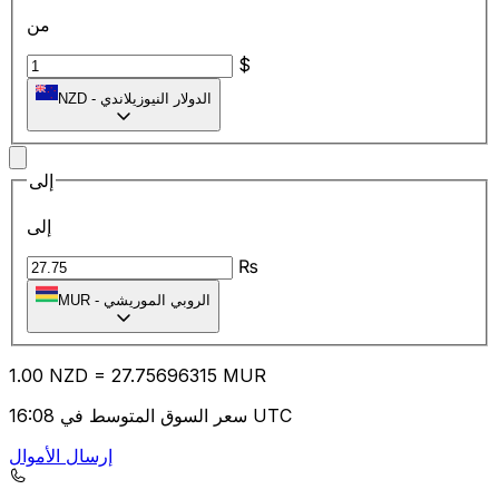
من
$
الدولار النيوزيلاندي
-
NZD
إلى
إلى
₨
الروبي الموريشي
-
MUR
1.00
NZD
=
27.75
696315
MUR
سعر السوق المتوسط في 16:08 UTC
إرسال الأموال