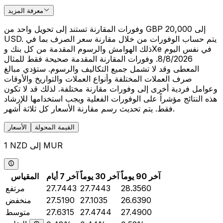
معرفة المزيد
وفورات المقارنة تستند إلى تحويل واحد من GBP 20,000 إلى
USD. يتم حساب الوفورات من خلال مقارنة سعر الصرف بما في
ذلك الهوامش والرسوم المقدمة من كل بنك وXe في نفس اليوم
8/8/2026. وفورات المقارنة المقدمة صحيحة فقط للمثال
المعطى وقد لا تشمل جميع التكاليف والرسوم. ستؤدي مبالغ
صرف العملات المختلفة وأنواع العملات والتواريخ والأوقات
وعوامل فردية أخرى إلى وفورات مقارنة مختلفة. لذلك قد لا تكون
هذه النتائج مؤشراً على الوفورات الفعلية ويجب استخدامها للإرشاد
فقط. يتم تحديث رسم مقارنة الأسعار كل ثلاثة أشهر.
القيمة المحولة
الأسعار
1 NZD إلى MUR
آخر 90 يوماً
آخر 30 يوماً
آخر 7 أيام
المقياس
28.3560
27.7443
27.7443
مرتفع
26.6390
27.1035
27.5190
منخفض
27.4900
27.4744
27.6315
متوسط