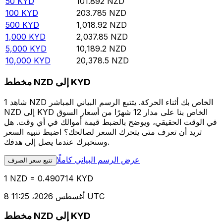
50
KYD
101.892
NZD
100
KYD
203.785
NZD
500
KYD
1,018.92
NZD
1,000
KYD
2,037.85
NZD
5,000
KYD
10,189.2
NZD
10,000
KYD
20,378.5
NZD
مخطط NZD إلى KYD
شاهد 1 NZD الخاص بك أثناء الحركة. يتتبع الرسم البياني المباشر
NZD إلى KYD الخاص بنا على مدار 12 شهرًا من أسعار السوق
في الوقت الحقيقي، ويوضح بالضبط قيمة أموالك في أي وقت. هل
تريد أن تعرف متى يتحرك السعر لصالحك؟ اضبط تنبيه السعر
وسنخبرك عندما يصل إلى هدفك.
عرض الرسم البياني كاملًا
تتبع سعر الصرف
1 NZD = 0.490714 KYD
8 أغسطس 2026، 11:25 UTC
مخطط NZD إلى KYD