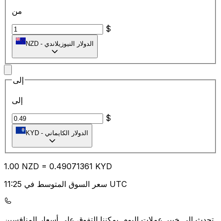
من
$
الدولار النيوزيلاندي
-
NZD
إلى
إلى
$
الدولار الكايماني
-
KYD
1.00
NZD
=
0.49
071361
KYD
سعر السوق المتوسط في 11:25 UTC
يمكننا التفوق على أسعار المنافسين.
تحدث إلى خبير عملات اليوم.