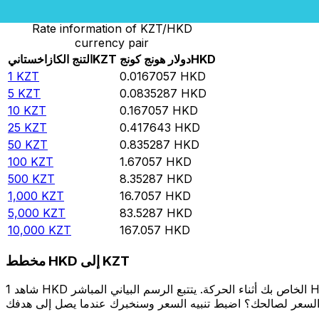
Rate information of KZT/HKD
currency pair
HKD
دولار هونج كونج
KZT
التنج الكازاخستاني
1
KZT
0.0167057
HKD
5
KZT
0.0835287
HKD
10
KZT
0.167057
HKD
25
KZT
0.417643
HKD
50
KZT
0.835287
HKD
100
KZT
1.67057
HKD
500
KZT
8.35287
HKD
1,000
KZT
16.7057
HKD
5,000
KZT
83.5287
HKD
10,000
KZT
167.057
HKD
مخطط HKD إلى KZT
شاهد 1 HKD الخاص بك أثناء الحركة. يتتبع الرسم البياني المباشر HKD إلى KZT الخاص بنا على مدار 12 شهرًا من أسعار السوق في الوقت الحقيقي، ويوضح بالضبط قيمة أموالك في أي وقت. هل تريد أن