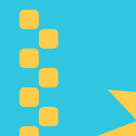
₸
التنج الكازاخستاني
-
KZT
1.00
HKD
=
59.85
967658
KZT
سعر السوق المتوسط في 10:27 UTC
يمكننا التفوق على أسعار المنافسين.
تحدث إلى خبير عملات اليوم.
حدد موعد مكالمة
هل تعلم أنه يمكنك إرسال الأموال إلى الخارج باستخدام Xe؟
اشترك اليوم