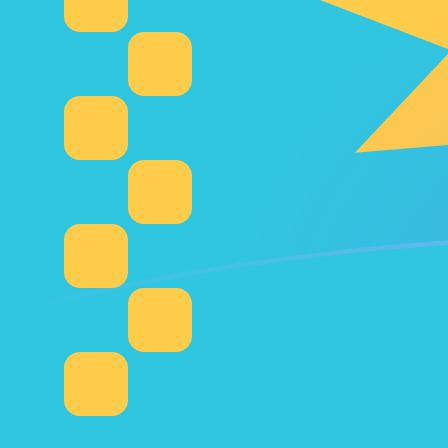
HKD إلى KZT أسعار الصرف اليوم
حوِّل دولار هونج كونج إلى التنج الكازاخستاني
Rate information of HKD/KZT
currency pair
KZT
التنج الكازاخستاني
HKD
دولار هونج كونج
1
HKD
59.8597
KZT
5
HKD
299.298
KZT
10
HKD
598.597
KZT
25
HKD
1,496.49
KZT
50
HKD
2,992.98
KZT
100
HKD
5,985.97
KZT
500
HKD
29,929.8
KZT
1,000
HKD
59,859.7
KZT
5,000
HKD
299,298
KZT
10,000
HKD
598,597
KZT
حوِّل التنج الكازاخستاني إلى دولار هونج كونج