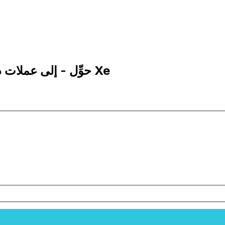
1 HKD إلى KZT | حوِّل - إلى عملات دولار هونج كونج | إكس إي Xe