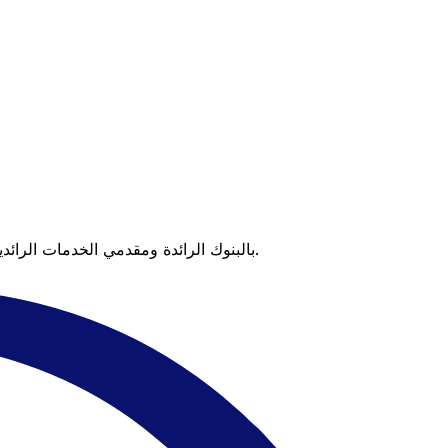
عندما تقارن Xe بالبنوك الرائدة ومقدمي الخدمات الرائدين، يتضح لك الفرق. تعني الأسعار التي تتفوق على أسعار البنوك وعدم وجود رسوم خفية قيمة أكبر على كل عملية تحويل.