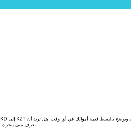
تعرف متى يتحرك السعر لصالحك؟ اضبط تنبيه السعر وسنخبرك عندما يصل إلى هدفك.