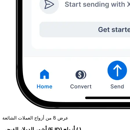
عرض 8 من أزواج العملات الشائعة
أشهر الدولار الفيجي (FJD) أزواج ( )