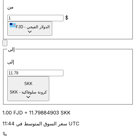
من
$
الدولار الفيجي
-
FJD
إلى
إلى
SKK
كرونة سلوفاكية
-
SKK
1.00
FJD
=
11.79
884903
SKK
سعر السوق المتوسط في 11:44 UTC