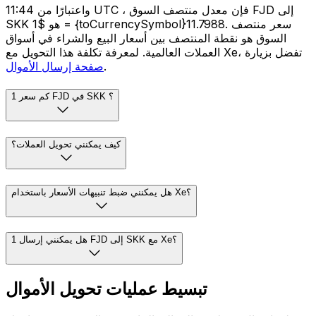
واعتبارًا من 11:44 UTC ، فإن معدل منتصف السوق FJD إلى
SKK هو $1 = {toCurrencySymbol}11.7988. سعر منتصف
السوق هو نقطة المنتصف بين أسعار البيع والشراء في أسواق
العملات العالمية. لمعرفة تكلفة هذا التحويل مع Xe، تفضل بزيارة
.
صفحة إرسال الأموال
كم سعر 1 FJD في SKK ؟
كيف يمكنني تحويل العملات؟
هل يمكنني ضبط تنبيهات الأسعار باستخدام Xe؟
هل يمكنني إرسال 1 FJD إلى SKK مع Xe؟
تبسيط عمليات تحويل الأموال