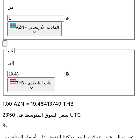
من
₼
المانات الأذربيجاني
-
AZN
إلى
إلى
฿
البات التايلاندي
-
THB
1.00
AZN
=
19.48
413749
THB
سعر السوق المتوسط في 23:50 UTC
يمكننا التفوق على أسعار المنافسين.
تحدث إلى خبير عملات اليوم.