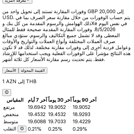
معرفة المزيد
وفورات المقارنة تستند إلى تحويل واحد من GBP 20,000 إلى
USD. يتم حساب الوفورات من خلال مقارنة سعر الصرف بما في
ذلك الهوامش والرسوم المقدمة من كل بنك وXe في نفس اليوم
8/5/2026. وفورات المقارنة المقدمة صحيحة فقط للمثال
المعطى وقد لا تشمل جميع التكاليف والرسوم. ستؤدي مبالغ
صرف العملات المختلفة وأنواع العملات والتواريخ والأوقات
وعوامل فردية أخرى إلى وفورات مقارنة مختلفة. لذلك قد لا تكون
هذه النتائج مؤشراً على الوفورات الفعلية ويجب استخدامها للإرشاد
فقط. يتم تحديث رسم مقارنة الأسعار كل ثلاثة أشهر.
القيمة المحولة
الأسعار
1 AZN إلى THB
آخر 90 يوماً
آخر 30 يوماً
آخر 7 أيام
المقياس
19.9052
19.9052
19.6942
مرتفع
18.9293
19.4532
19.4532
منخفض
19.4229
19.7033
19.6088
متوسط
التقلب
0.21%
0.25%
0.29%