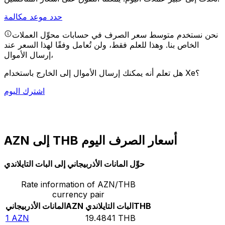
حدد موعد مكالمة
نحن نستخدم متوسط سعر الصرف في حسابات محوِّل العملات
الخاص بنا. وهذا للعلم فقط، ولن تُعامل وفقًا لهذا السعر عند
إرسال الأموال،
هل تعلم أنه يمكنك إرسال الأموال إلى الخارج باستخدام Xe؟
اشترك اليوم
AZN إلى THB أسعار الصرف اليوم
حوِّل المانات الأذربيجاني إلى البات التايلاندي
Rate information of AZN/THB
currency pair
THB
البات التايلاندي
AZN
المانات الأذربيجاني
1
AZN
19.4841
THB