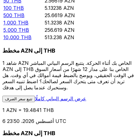
50
THB
2.56619
AZN
100
THB
5.13238
AZN
500
THB
25.6619
AZN
1,000
THB
51.3238
AZN
5,000
THB
256.619
AZN
10,000
THB
513.238
AZN
مخطط AZN إلى THB
شاهد 1 AZN الخاص بك أثناء الحركة. يتتبع الرسم البياني المباشر
AZN إلى THB الخاص بنا على مدار 12 شهرًا من أسعار السوق
في الوقت الحقيقي، ويوضح بالضبط قيمة أموالك في أي وقت. هل
تريد أن تعرف متى يتحرك السعر لصالحك؟ اضبط تنبيه السعر
وسنخبرك عندما يصل إلى هدفك.
عرض الرسم البياني كاملًا
تتبع سعر الصرف
1 AZN = 19.4841 THB
6 أغسطس 2026، 23:50 UTC
مخطط AZN إلى THB