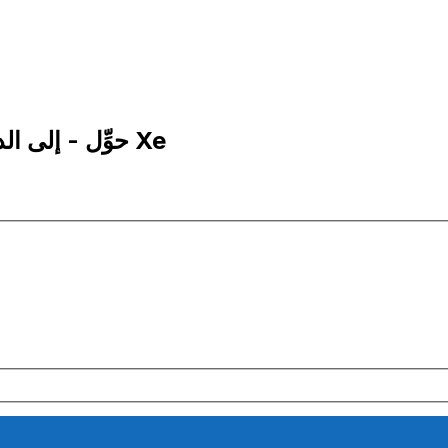
1 AED إلى MNT | حوِّل - إلى الدراهم الإماراتية | إكس إي Xe