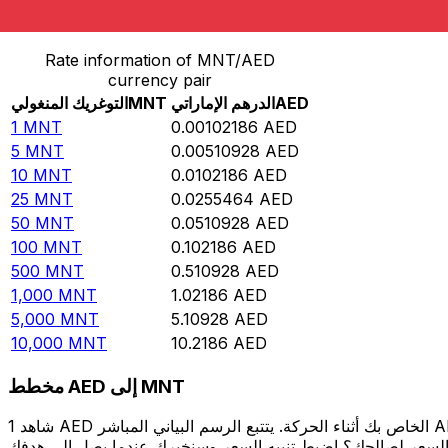
حوِّل التوغريك المنغولي إلى الدرهم الإماراتي
Rate information of MNT/AED
currency pair
AED
الدرهم الإماراتي
MNT
التوغريك المنغولي
1
MNT
0.00102186
AED
5
MNT
0.00510928
AED
10
MNT
0.0102186
AED
25
MNT
0.0255464
AED
50
MNT
0.0510928
AED
100
MNT
0.102186
AED
500
MNT
0.510928
AED
1,000
MNT
1.02186
AED
5,000
MNT
5.10928
AED
10,000
MNT
10.2186
AED
مخطط AED إلى MNT
شاهد 1 AED الخاص بك أثناء الحركة. يتتبع الرسم البياني المباشر AED إلى MNT الخاص بنا على مدار 12 شهرًا من أسعار السوق في الوقت الحقيقي، ويوضح بالضبط قيمة أموالك في أي وقت. هل تريد أن