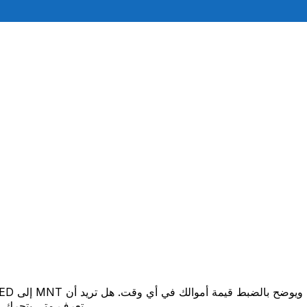
تعرف متى يتحرك السعر لصالحك؟ اضبط تنبيه السعر وسنخبرك عندما يصل إلى هدفك.