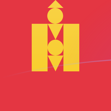
AED إلى MNT أسعار الصرف اليوم
حوِّل الدرهم الإماراتي إلى التوغريك المنغولي
Rate information of AED/MNT
currency pair
MNT
التوغريك المنغولي
AED
الدرهم الإماراتي
1
AED
978.612
MNT
5
AED
4,893.06
MNT
10
AED
9,786.12
MNT
25
AED
24,465.3
MNT
50
AED
48,930.6
MNT
100
AED
97,861.2
MNT
500
AED
489,306
MNT
1,000
AED
978,612
MNT
5,000
AED
4,893,060
MNT
10,000
AED
9,786,120
MNT