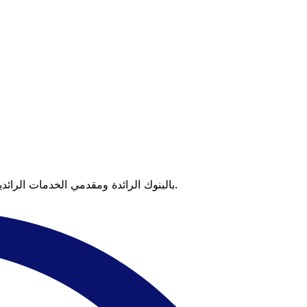
عندما تقارن Xe بالبنوك الرائدة ومقدمي الخدمات الرائدين، يتضح لك الفرق. تعني الأسعار التي تتفوق على أسعار البنوك وعدم وجود رسوم خفية قيمة أكبر على كل عملية تحويل.