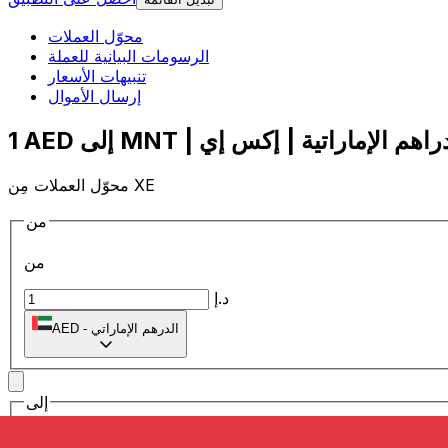
محوّل العملات
الرسومات البيانية للعملة
تنبيهات الأسعار
إرسال الأموال
محوّل العملات مِن XE
من
من
د.إ
الدرهم الإماراتي
-
AED
إلى
إلى