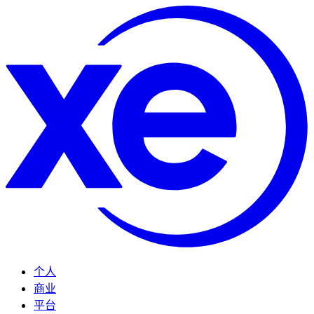
个人
商业
平台