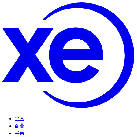
个人
商业
平台