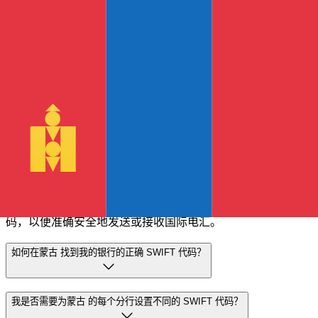
转账速度更快
大多数转账都
在当天完成
。我们知道，当涉及到您的资金时，
时机很重要。
更快发送
常见问题解答
什么是 SWIFT 代码？为什么蒙古 中需要 SWIFT 代码？
SWIFT 代码又称 BIC（银行识别代码），是识别银行和金融
机构的国际标准。您需要在蒙古 中输入正确的 SWIFT 代
码，以便准确安全地发送或接收国际电汇。
如何在蒙古 找到我的银行的正确 SWIFT 代码？
我是否需要为蒙古 的每个分行设置不同的 SWIFT 代码？