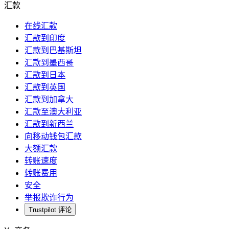
汇款
在线汇款
汇款到印度
汇款到巴基斯坦
汇款到墨西哥
汇款到日本
汇款到英国
汇款到加拿大
汇款至澳大利亚
汇款到新西兰
向移动钱包汇款
大额汇款
转账速度
转账费用
安全
举报欺诈行为
Trustpilot 评论