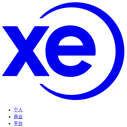
个人
商业
平台