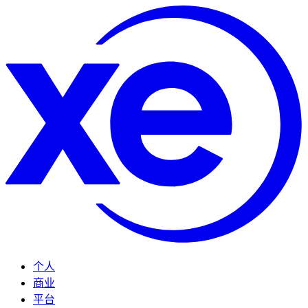
个人
商业
平台