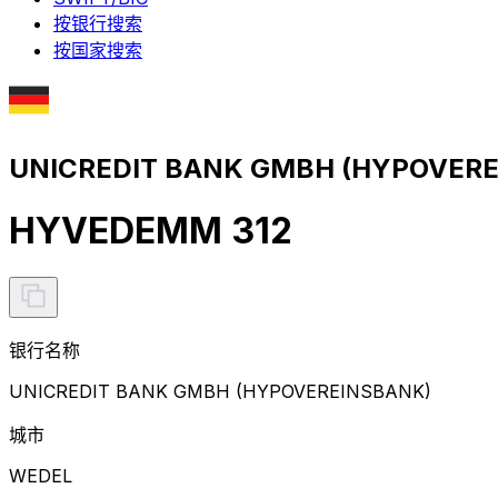
按银行搜索
按国家搜索
UNICREDIT BANK GMBH (HYPOVER
HYVEDEMM 312
银行名称
UNICREDIT BANK GMBH (HYPOVEREINSBANK)
城市
WEDEL