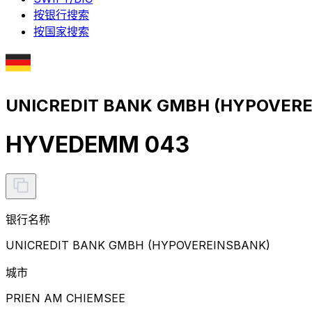
按银行搜索
按国家搜索
UNICREDIT BANK GMBH (HYPOVER
HYVEDEMM 043
银行名称
UNICREDIT BANK GMBH (HYPOVEREINSBANK)
城市
PRIEN AM CHIEMSEE