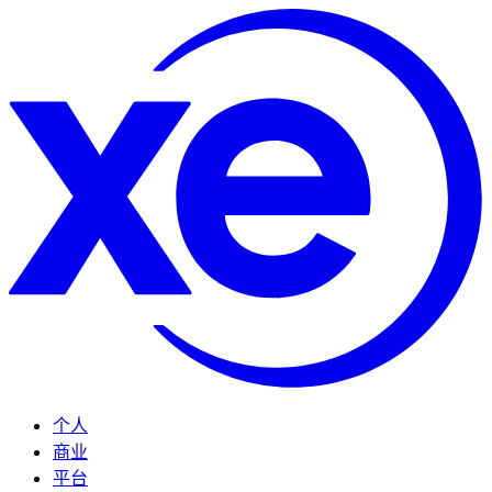
个人
商业
平台