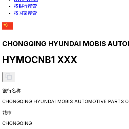
按银行搜索
按国家搜索
CHONGQING HYUNDAI MOBIS AUTOM
HYMOCNB1 XXX
银行名称
CHONGQING HYUNDAI MOBIS AUTOMOTIVE PARTS CO.
城市
CHONGQING