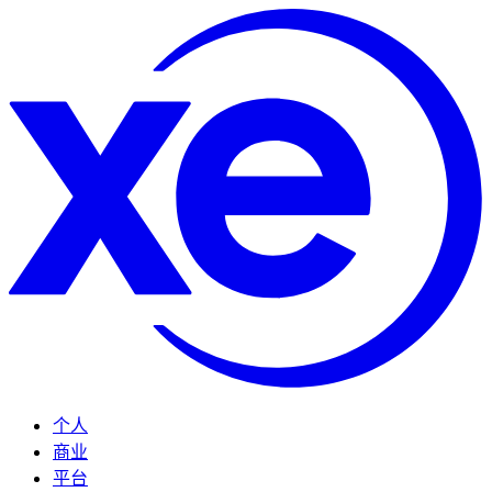
个人
商业
平台