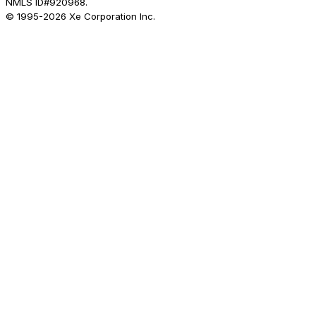
NMLS ID#920968.
© 1995-
2026
Xe Corporation Inc.