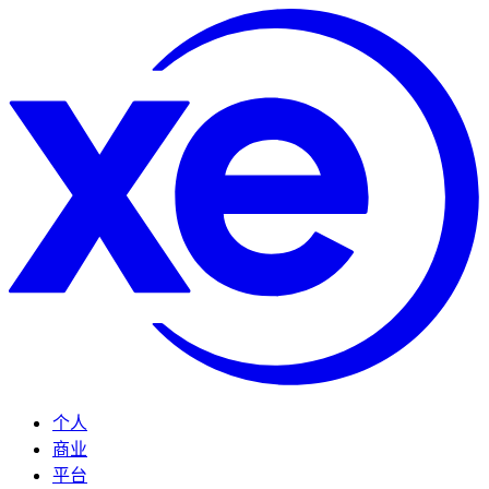
个人
商业
平台