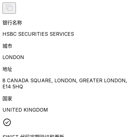
银行名称
HSBC SECURITIES SERVICES
城市
LONDON
地址
8 CANADA SQUARE, LONDON, GREATER LONDON,
E14 5HQ
国家
UNITED KINGDOM
SWIFT 代码定期验证和更新