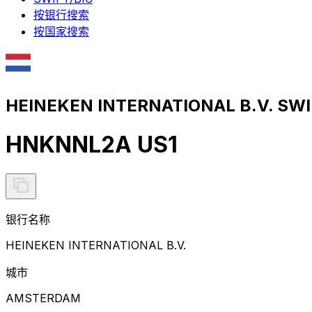
按银行搜索
按国家搜索
HEINEKEN INTERNATIONAL B.V. S
HNKNNL2A US1
银行名称
HEINEKEN INTERNATIONAL B.V.
城市
AMSTERDAM