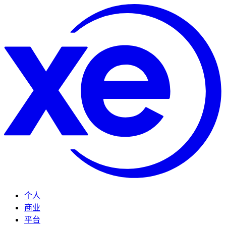
个人
商业
平台