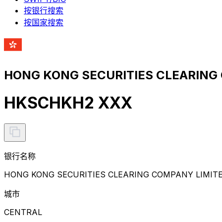
按银行搜索
按国家搜索
HONG KONG SECURITIES CLEARING
HKSCHKH2 XXX
银行名称
HONG KONG SECURITIES CLEARING COMPANY LIMIT
城市
CENTRAL