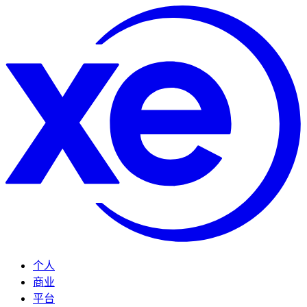
个人
商业
平台