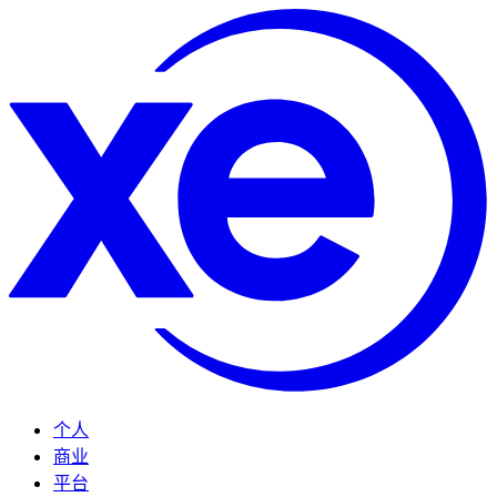
个人
商业
平台