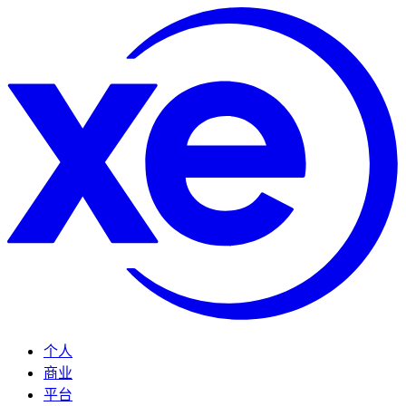
个人
商业
平台