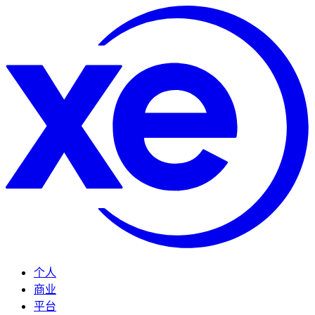
个人
商业
平台