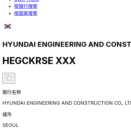
按银行搜索
按国家搜索
HYUNDAI ENGINEERING AND CONST
HEGCKRSE XXX
银行名称
HYUNDAI ENGINEERING AND CONSTRUCTION CO., LT
城市
SEOUL