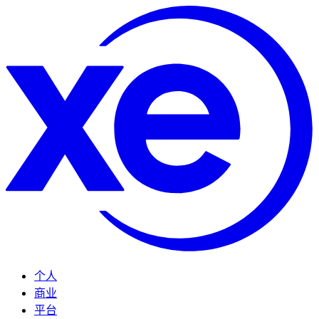
个人
商业
平台