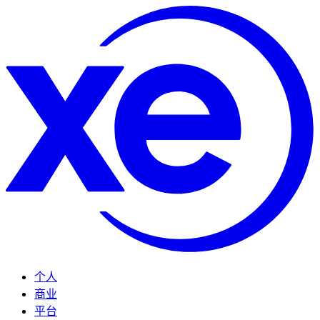
个人
商业
平台