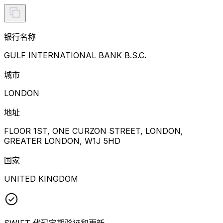
银行名称
GULF INTERNATIONAL BANK B.S.C.
城市
LONDON
地址
FLOOR 1ST, ONE CURZON STREET, LONDON,
GREATER LONDON, W1J 5HD
国家
UNITED KINGDOM
SWIFT 代码定期验证和更新