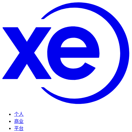
个人
商业
平台