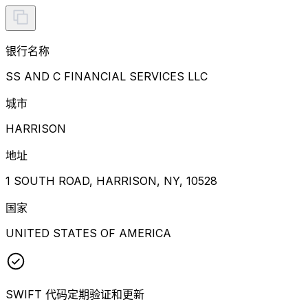
银行名称
SS AND C FINANCIAL SERVICES LLC
城市
HARRISON
地址
1 SOUTH ROAD, HARRISON, NY, 10528
国家
UNITED STATES OF AMERICA
SWIFT 代码定期验证和更新