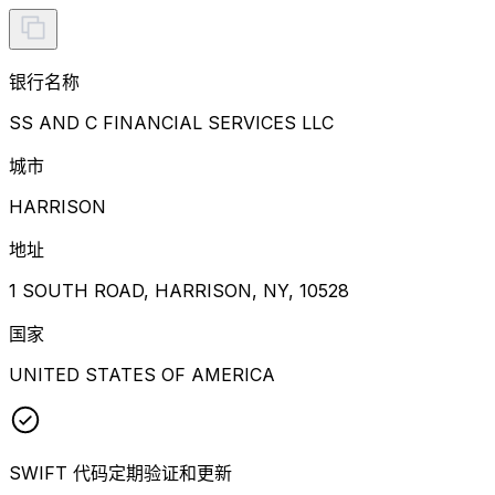
银行名称
SS AND C FINANCIAL SERVICES LLC
城市
HARRISON
地址
1 SOUTH ROAD, HARRISON, NY, 10528
国家
UNITED STATES OF AMERICA
SWIFT 代码定期验证和更新