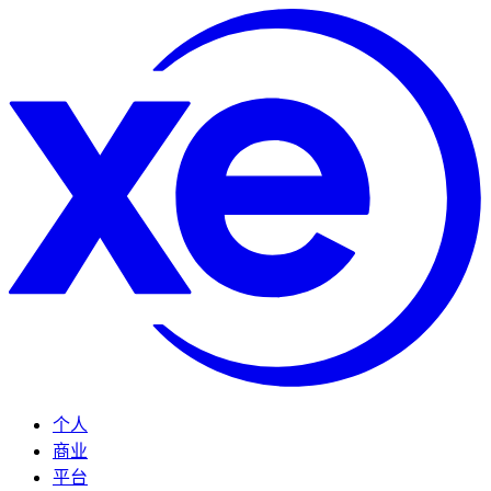
个人
商业
平台