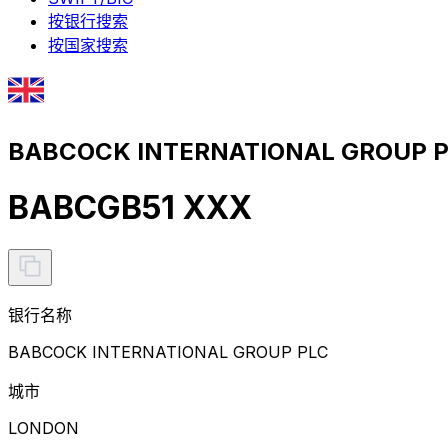
按银行搜索
按国家搜索
BABCOCK INTERNATIONAL GROUP 
BABCGB51 XXX
银行名称
BABCOCK INTERNATIONAL GROUP PLC
城市
LONDON