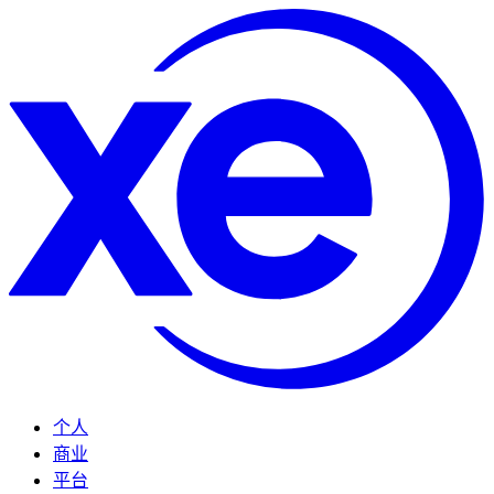
个人
商业
平台