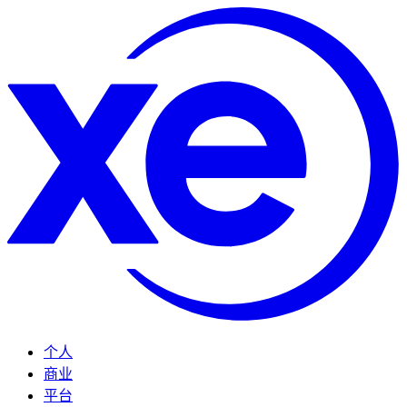
个人
商业
平台