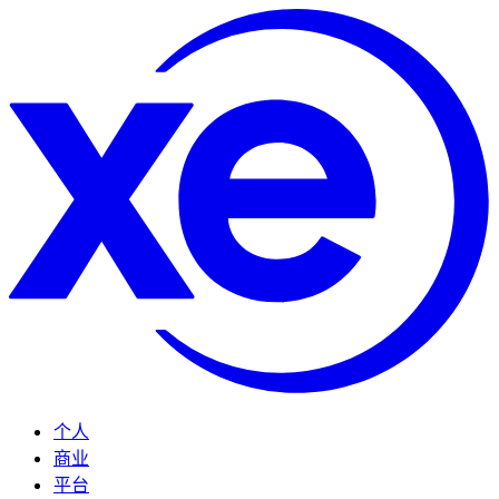
个人
商业
平台