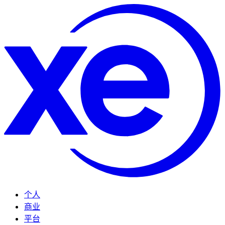
个人
商业
平台