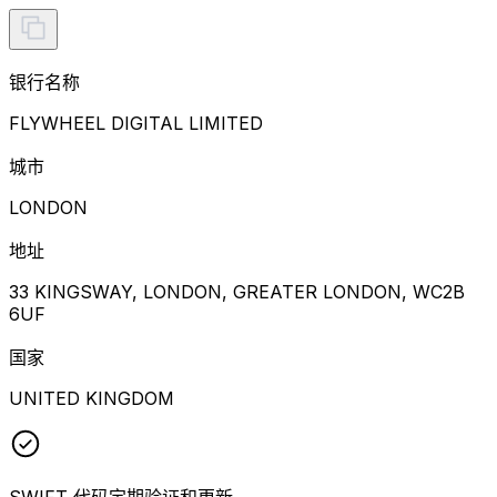
银行名称
FLYWHEEL DIGITAL LIMITED
城市
LONDON
地址
33 KINGSWAY, LONDON, GREATER LONDON, WC2B
6UF
国家
UNITED KINGDOM
SWIFT 代码定期验证和更新