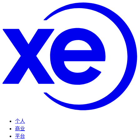
个人
商业
平台