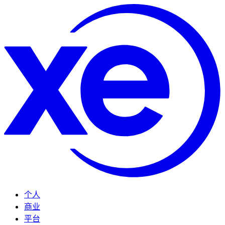
个人
商业
平台