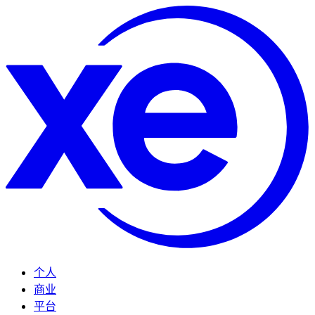
个人
商业
平台